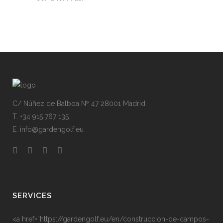
C/ Núñez de Balboa Nº 47 28001 Madrid
T. +34 915 767 135
E. info@gardengolf.eu
SERVICES
<a href=”https://gardengolf.eu/en/construccion-de-campos-