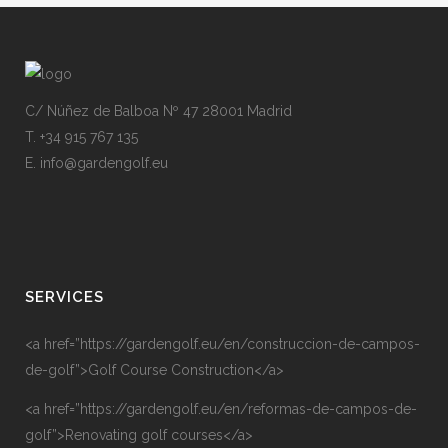
C/ Núñez de Balboa Nº 47 28001 Madrid
T. +34 915 767 135
E. info@gardengolf.eu
SERVICES
<a href=”https://gardengolf.eu/en/construccion-de-campos-
de-golf”>Golf Course Construction</a>
<a href=”https://gardengolf.eu/en/reformas-de-campos-de-
golf”>Renovating golf courses</a>