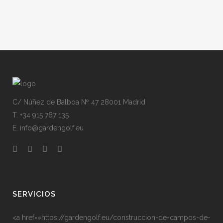
C/ Núñez de Balboa Nº 47 28001 Madrid
T. +34 915 767 135
E. info@gardengolf.eu
SERVICIOS
<a href=»https://gardengolf.eu/construccion-de-campos-de-