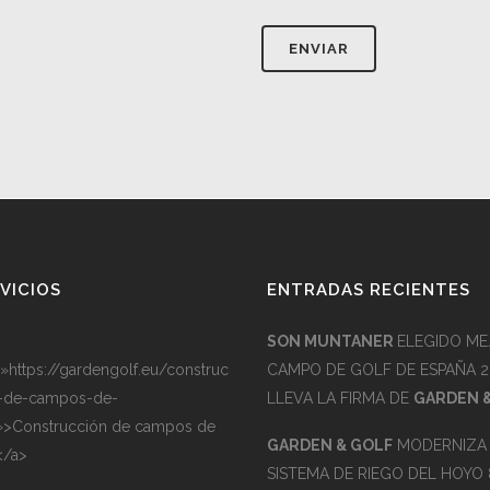
VICIOS
ENTRADAS RECIENTES
SON MUNTANER
ELEGIDO ME
=»https://gardengolf.eu/construc
CAMPO DE GOLF DE ESPAÑA 2
-de-campos-de-
LLEVA LA FIRMA DE
GARDEN 
»>Construcción de campos de
GARDEN & GOLF
MODERNIZA 
</a>
SISTEMA DE RIEGO DEL HOYO 