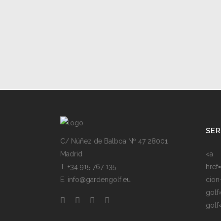
SER
C/ Núñez de Balboa Nº 47 28001
Madrid
<a
T. +34 915 767 135
href
E. info@gardengolf.eu
cion
golf
golf