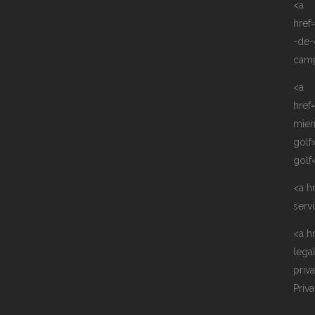
<a
href
-de-
camp
<a
href
mie
golf
golf
<a h
serv
<a h
lega
priv
Priv