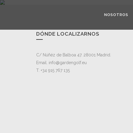
NOSOTROS
DÓNDE LOCALIZARNOS
C/ Núñéz de Balboa 47. 28001 Madrid.
Email. info@gardengolf.eu
T. +34 915 767 135