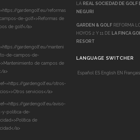
LA
REAL SOCIEDAD DE GOLF 
=»https://gardengolf.eu/reformas
NEGURI
campos-de-golf»>Reformas de
GARDEN & GOLF
REFORMA L
os de golf</a>
HOYOS 2 Y 11 DE
LA FINCA GO
RESORT
=»https://gardengolf.eu/manteni
nto-de-campos-de-
LANGUAGE SWITCHER
»>Mantenimiento de campos de
</a>
Español
ES
English
EN
Françai
ref=»https://gardengolf.eu/otros-
icios»>Otros servicios</a>
ref=»https://gardengolf.eu/aviso-
l-y-politica-de-
acidad»>Política de
acidad</a>