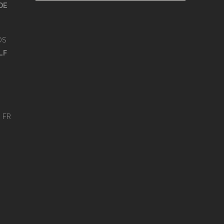
DE
OS
LF
s
FR