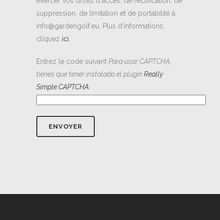
exercer vos droits d'accès, de rectification, de
suppression, de limitation et de portabilité à
info@gardengolf.eu. Plus d'informations,
cliquez
ici.
Entrez le code suivant
Para usar CAPTCHA,
tienes que tener instalado el plugin
Really
Simple CAPTCHA
.