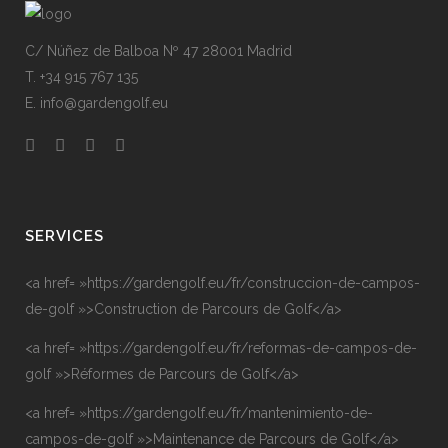
C/ Núñez de Balboa Nº 47 28001 Madrid
T. +34 915 767 135
E. info@gardengolf.eu
SERVICES
<a href= »https://gardengolf.eu/fr/construccion-de-campos-
de-golf »>Construction de Parcours de Golf</a>
<a href= »https://gardengolf.eu/fr/reformas-de-campos-de-
golf »>Réformes de Parcours de Golf</a>
<a href= »https://gardengolf.eu/fr/mantenimiento-de-
campos-de-golf »>Maintenance de Parcours de Golf</a>