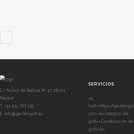
SERVICIOS
C/ Núñez de Balboa Nº 47 28001
Madrid
<a
T. +34 915 767 135
href=»https://gardengo
E. info@gardengolf.eu
cion-de-campos-de-
golf»>Construcción d
golf</a>