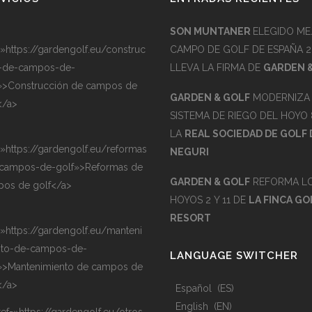
SON MUNTANER
ELEGIDO ME
=»https://gardengolf.eu/construc
CAMPO DE GOLF DE ESPAÑA 2
-de-campos-de-
LLEVA LA FIRMA DE
GARDEN 
»>Construcción de campos de
GARDEN & GOLF
MODERNIZA 
</a>
SISTEMA DE RIEGO DEL HOYO 
LA
REAL SOCIEDAD DE GOLF 
=»https://gardengolf.eu/reformas
NEGURI
campos-de-golf»>Reformas de
GARDEN & GOLF
REFORMA L
os de golf</a>
HOYOS 2 Y 11 DE
LA FINCA GO
RESORT
=»https://gardengolf.eu/manteni
nto-de-campos-de-
LANGUAGE SWITCHER
»>Mantenimiento de campos de
</a>
Español
ES
English
EN