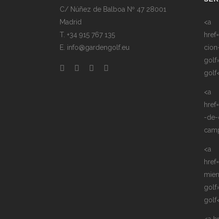
C/ Núñez de Balboa Nº 47 28001
Madrid
<a
T. +34 915 767 135
href
E. info@gardengolf.eu
cion
golf
golf
<a
href
-de-
camp
<a
href
mie
golf
golf