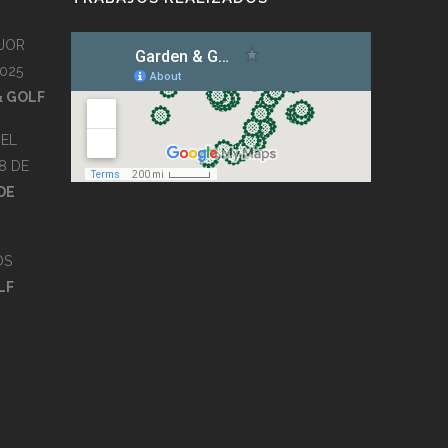
JOR
025
& GOLF
EL
8 DE
DE
OS
LF