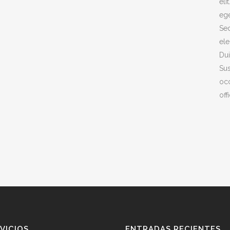
eli
ege
Sed
ele
Dui
Sus
occ
off
VICIOS
ENTRADAS RECIENTES