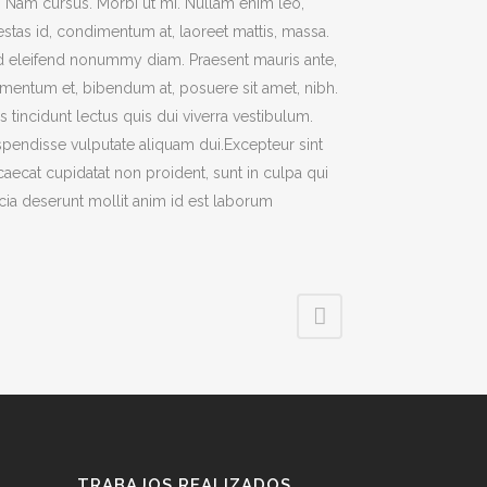
t. Nam cursus. Morbi ut mi. Nullam enim leo,
stas id, condimentum at, laoreet mattis, massa.
 eleifend nonummy diam. Praesent mauris ante,
mentum et, bibendum at, posuere sit amet, nibh.
s tincidunt lectus quis dui viverra vestibulum.
pendisse vulputate aliquam dui.Excepteur sint
aecat cupidatat non proident, sunt in culpa qui
icia deserunt mollit anim id est laborum
TRABAJOS REALIZADOS