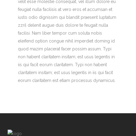
velit esse molestie consequat, vel illum dolore eu
feugiat nulla facilisis at vero eros et accumsan et
iusto odio dignissim qui blandit praesent luptatum
zzril delenit augue duis dolore te feugait nulla
facilisi. Nam liber tempor cum soluta nobis
eleifend option congue nihil imperdiet doming id
quod mazim placerat facer possim assum. Typi
non habent claritatem insitam; est usus legentis in
iis qui facit eorum claritatem. Typi non habent
claritatem insitam; est usus legentis in iis qui facit
eorum claritatem est etiam processus dynamicus.