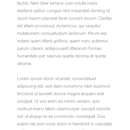
facilisi. Nam liber tempor cum soluta nobis
eleifend option congue nihil imperdiet doming id
quod mazim placerat facer possim assum. Claritas
est etiam processus dynamicus, qui sequitur
mutationem consuetudium lectorum. Mirum est
notare quam littera gothica, quam nunc putamus
parum claram, anteposuerit litterarum formas
humanitatis per seacula quarta decima et quinta
decima.
Lorem ipsum dolor sit amet, consectetuer
adipiscing elit, sed diam nonummy nibh euismod
tincidunt ut laoreet dolore magna aliquam erat
volutpat. Ut wisi enim ad minim veniam, quis
nostrud exerci tation ullamcorper suscipit lobortis
nisl ut aliquip ex ea commodo consequat. Duis
autem vel eum iriure dolor in hendrerit in vulputate