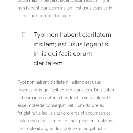
quod mazim placerat facer possim assum. Typi
non habent claritatem insitam; est usus legentis in
iis qui facit eorum claritatem.
Typi non habent claritatem
insitam; est usus legentis
in iis qui facit eorum
claritatem.
Typi non habent claritatem insitam; est usus
legentis in iis qui facit eorum claritatem. Duis autem
vel eum iriure dolor in hendrerit in vulputate velit
esse molestie consequat, vel illum dolore eu
feugiat nulla facilisis at vero eros et accumsan et
iusto odio dignissim qui blandit praesent luptatum
zzril delenit augue duis dolore te feugait nulla