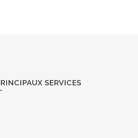
RINCIPAUX SERVICES
Terrassement.
Modelage – « Shaping ».
Construction de tees, de greens et de bunkers.
Réseau de drainage.