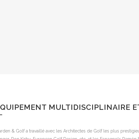
Construction et imperméabilisation de lacs.
Installation du système de drainage.
Préparation du terrain pour la plantation.
Plantation, transplantation de boutures et pose de gazon.
Jardinerie et paysagisme.
Chemins de buggies et ponts.
Topographie.
QUIPEMENT MULTIDISCIPLINAIRE E
rden & Golf a travaillé avec les Architectes de Golf les plus prestigie