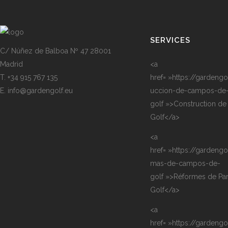
SERVICES
C/ Núñez de Balboa Nº 47 28001
Madrid
<a
T. +34 915 767 135
href= »https://gardengo
E. info@gardengolf.eu
uccion-de-campos-de
golf »>Construction de
Golf</a>
<a
href= »https://gardengol
mas-de-campos-de-
golf »>Réformes de Pa
Golf</a>
<a
href= »https://gardengo