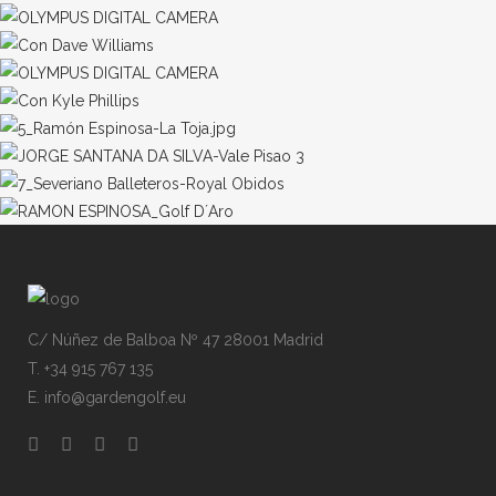
C/ Núñez de Balboa Nº 47 28001 Madrid
T. +34 915 767 135
E. info@gardengolf.eu