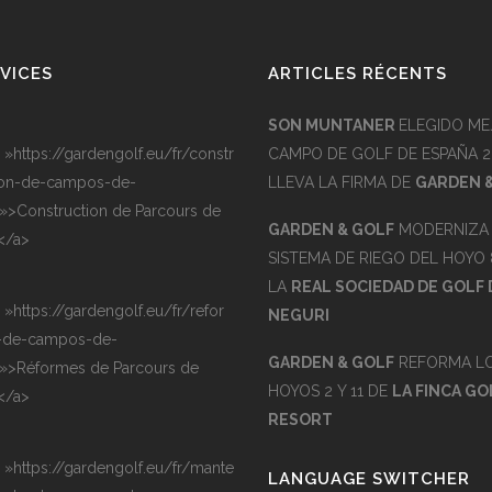
VICES
ARTICLES RÉCENTS
SON MUNTANER
ELEGIDO ME
= »https://gardengolf.eu/fr/constr
CAMPO DE GOLF DE ESPAÑA 2
on-de-campos-de-
LLEVA LA FIRMA DE
GARDEN 
 »>Construction de Parcours de
GARDEN & GOLF
MODERNIZA 
</a>
SISTEMA DE RIEGO DEL HOYO 
LA
REAL SOCIEDAD DE GOLF 
= »https://gardengolf.eu/fr/refor
NEGURI
-de-campos-de-
GARDEN & GOLF
REFORMA L
 »>Réformes de Parcours de
HOYOS 2 Y 11 DE
LA FINCA GO
</a>
RESORT
= »https://gardengolf.eu/fr/mante
LANGUAGE SWITCHER