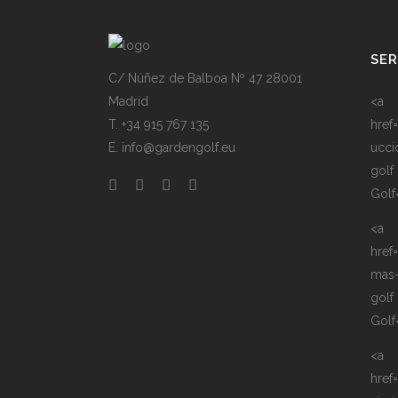
SER
C/ Núñez de Balboa Nº 47 28001
Madrid
<a
T. +34 915 767 135
href
E. info@gardengolf.eu
ucci
golf
Golf
<a
href
mas
golf
Golf
<a
href