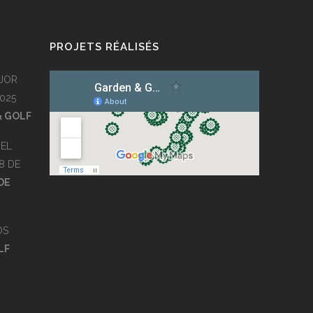
PROJETS RÉALISÉS
JOR
025
& GOLF
EL
8 DE
DE
OS
LF