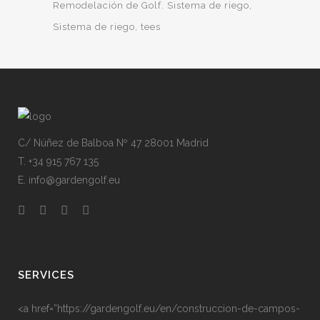
Remodelación de Golf. Sistema de riego
Sistema de riego
tees
C/ Núñez de Balboa Nº 47 28001 Madrid
T. +34 915 767 135
E. info@gardengolf.eu
SERVICES
<a href=”https://gardengolf.eu/en/construccion-de-campos-