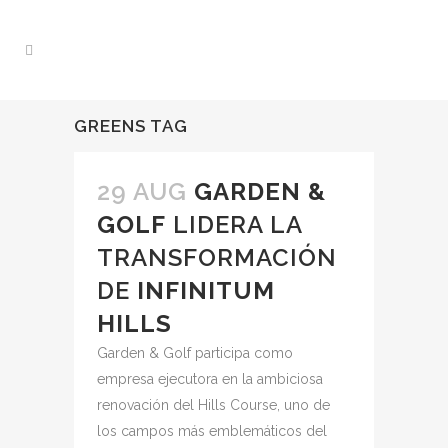
GREENS TAG
29 AUG
GARDEN &
GOLF
LIDERA LA
TRANSFORMACIÓN
DE
INFINITUM
HILLS
Garden & Golf participa como
empresa ejecutora en la ambiciosa
renovación del Hills Course, uno de
los campos más emblemáticos del