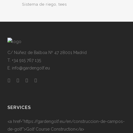
Sistema de riego
tees
C/ Núñez de Balboa Nº 47 28001 Madrid
T. +34 915 767 135
E. info@gardengolf.eu
SERVICES
<a href=”https://gardengolf.eu/en/construccion-de-campos-
de-golf”>Golf Course Construction</a>