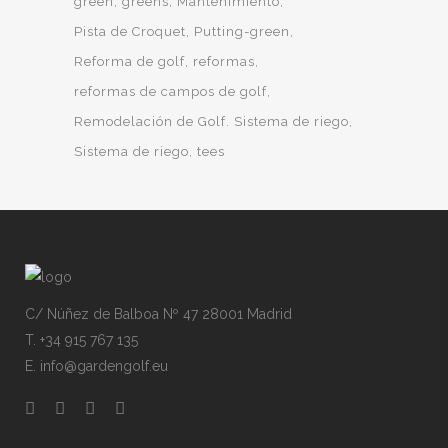
green
greens
Mantenimiento
Pista de Croquet
Putting-green
Reforma de golf
reformas
reformas de campos de golf
Remodelación de Golf. Sistema de riego
Sistema de riego
tees
C/ Núñez de Balboa Nº 47 28001 Madrid
T. +34 915 767 135
E. info@gardengolf.eu