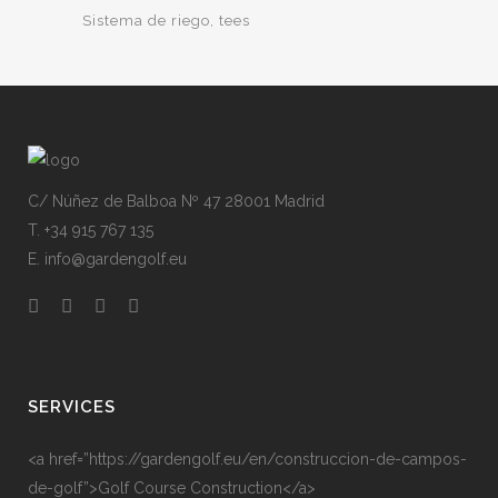
Sistema de riego
tees
C/ Núñez de Balboa Nº 47 28001 Madrid
T. +34 915 767 135
E. info@gardengolf.eu
SERVICES
<a href=”https://gardengolf.eu/en/construccion-de-campos-
de-golf”>Golf Course Construction</a>