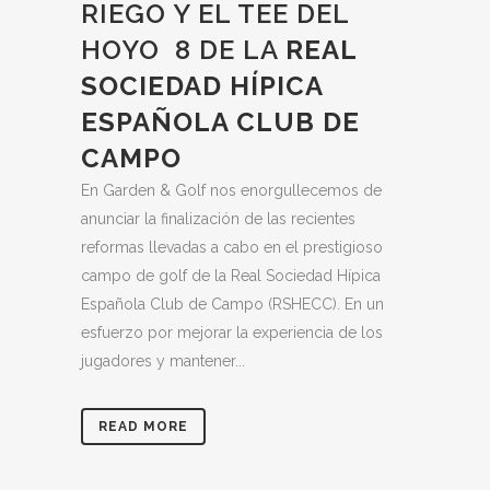
RIEGO Y EL TEE DEL
HOYO 8 DE LA
REAL
SOCIEDAD HÍPICA
ESPAÑOLA CLUB DE
CAMPO
En Garden & Golf nos enorgullecemos de
anunciar la finalización de las recientes
reformas llevadas a cabo en el prestigioso
campo de golf de la Real Sociedad Hípica
Española Club de Campo (RSHECC). En un
esfuerzo por mejorar la experiencia de los
jugadores y mantener...
READ MORE