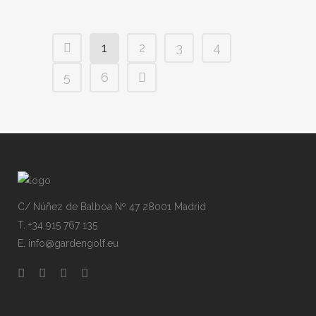
1
2
3
4
5
6
C/ Núñez de Balboa Nº 47 28001 Madrid
T. +34 915 767 135
E. info@gardengolf.eu