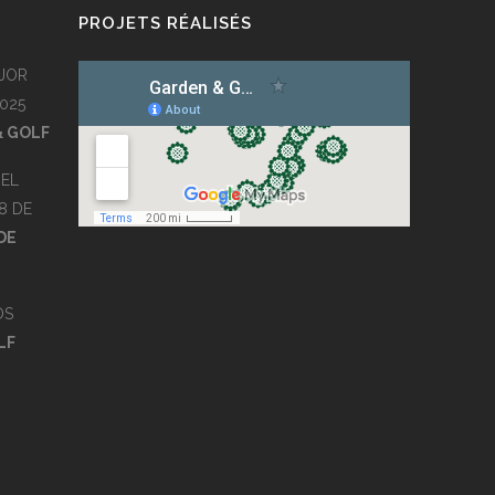
PROJETS RÉALISÉS
JOR
025
& GOLF
EL
8 DE
DE
OS
LF