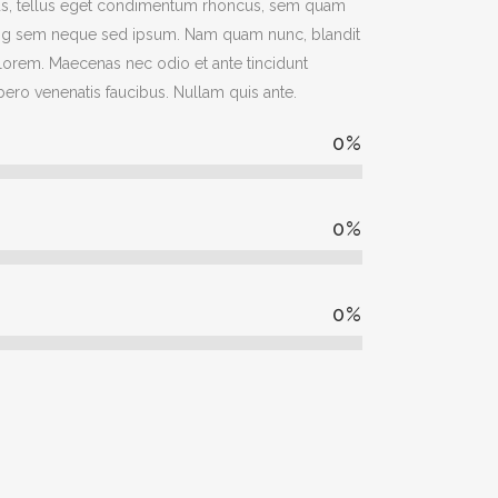
s, tellus eget condimentum rhoncus, sem quam
cing sem neque sed ipsum. Nam quam nunc, blandit
d, lorem. Maecenas nec odio et ante tincidunt
bero venenatis faucibus. Nullam quis ante.
0
%
0
%
0
%