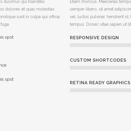
s ducimus qui blanditiis
Etiam rhoncus. Maecenas tempu
os dolores et quas molestias
semper libero, sit amet adipis
imilique sunt in culpa qui officia
vel, luctus pulvinar, hendrerit i
 fuga.
tempus. Donec vitae sapien ut li
his spot
RESPONSIVE DESIGN
CUSTOM SHORTCODES
ence
his spot
RETINA READY GRAPHICS