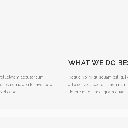
WHAT WE DO BE
t voluptatem accusantium
Neque porro quisquam est, qui d
ipsa quae ab illo inventore
adipisci velit, sed quia non nu
 explicabo.
dolore magnam aliquam quaerat