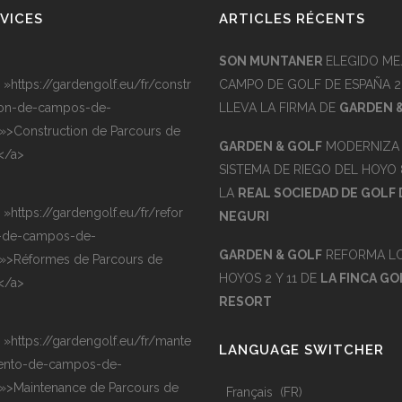
VICES
ARTICLES RÉCENTS
SON MUNTANER
ELEGIDO ME
= »https://gardengolf.eu/fr/constr
CAMPO DE GOLF DE ESPAÑA 2
on-de-campos-de-
LLEVA LA FIRMA DE
GARDEN 
 »>Construction de Parcours de
GARDEN & GOLF
MODERNIZA 
</a>
SISTEMA DE RIEGO DEL HOYO 
LA
REAL SOCIEDAD DE GOLF 
= »https://gardengolf.eu/fr/refor
NEGURI
-de-campos-de-
GARDEN & GOLF
REFORMA L
 »>Réformes de Parcours de
HOYOS 2 Y 11 DE
LA FINCA GO
</a>
RESORT
= »https://gardengolf.eu/fr/mante
LANGUAGE SWITCHER
ento-de-campos-de-
 »>Maintenance de Parcours de
Français
FR