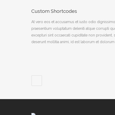
Custom Shortcodes
At vero eos et accusamus et iusto odio dignissimo
praesentium voluptatum deleniti atque corrupti qu
excepturi sint occaecati cupiditate non provident, s
deserunt mollitia animi, id est laborum et dolorum