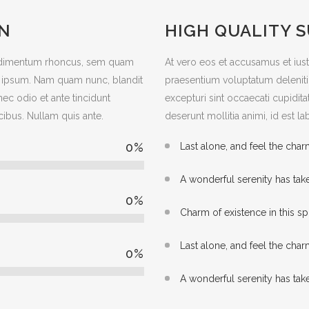
ON
HIGH QUALITY 
ondimentum rhoncus, sem quam
At vero eos et accusamus et ius
d ipsum. Nam quam nunc, blandit
praesentium voluptatum deleniti
nec odio et ante tincidunt
excepturi sint occaecati cupidita
cibus. Nullam quis ante.
deserunt mollitia animi, id est 
0
%
Last alone, and feel the char
A wonderful serenity has tak
0
%
Charm of existence in this s
Last alone, and feel the char
0
%
A wonderful serenity has tak