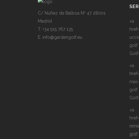
SER
C/ Núñez de Balboa Nº 47 28001
Madrid
<a
T. +34 915 767 135
href
E. info@gardengolf.eu
ucci
golf
Golf
<a
href
mas
golf
Golf
<a
href
nimi
golf