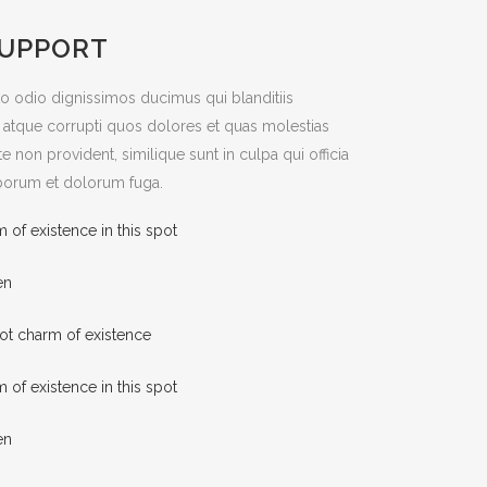
SUPPORT
to odio dignissimos ducimus qui blanditiis
 atque corrupti quos dolores et quas molestias
te non provident, similique sunt in culpa qui officia
laborum et dolorum fuga.
m of existence in this spot
en
pot charm of existence
m of existence in this spot
en