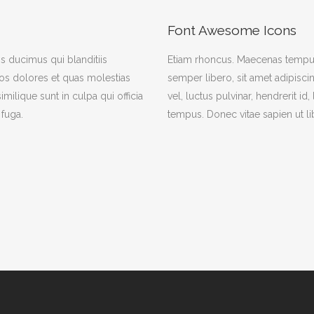
Font Awesome Icons
s ducimus qui blanditiis
Etiam rhoncus. Maecenas tempu
os dolores et quas molestias
semper libero, sit amet adipis
imilique sunt in culpa qui officia
vel, luctus pulvinar, hendrerit i
 fuga.
tempus. Donec vitae sapien ut li