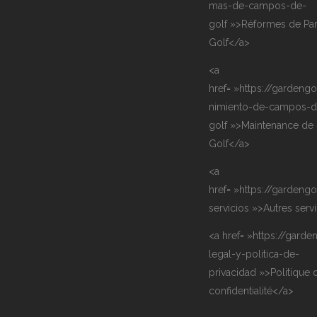
mas-de-campos-de-
golf »>Réformes de Pa
Golf</a>
<a
href= »https://gardengo
nimiento-de-campos-d
golf »>Maintenance de
Golf</a>
<a
href= »https://gardengo
servicios »>Autres serv
<a href= »https://garde
legal-y-politica-de-
privacidad »>Politique 
confidentialité</a>