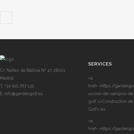
SERVICES
C/ Núñez de Balboa Nº 47 28001
Madrid
<a
T. +34 915 767 135
href= »https://gardengo
E. info@gardengolf.eu
uccion-de-campos-de
golf »>Construction de
Golf</a>
<a
href= »https://gardengol