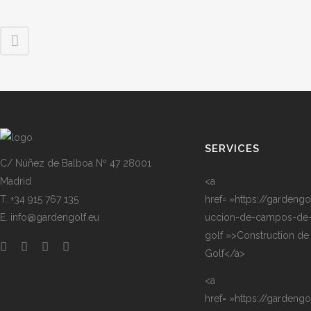
SERVICES
C/ Núñez de Balboa Nº 47 28001
Madrid
<a
T. +34 915 767 135
href= »https://gardengo
E. info@gardengolf.eu
uccion-de-campos-de
golf »>Construction de
Golf</a>
<a
href= »https://gardengol