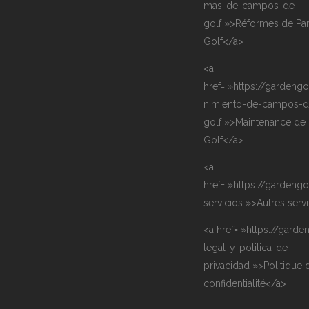
mas-de-campos-de-
golf »>Réformes de Pa
Golf</a>
<a
href= »https://gardengo
nimiento-de-campos-d
golf »>Maintenance de
Golf</a>
<a
href= »https://gardengo
servicios »>Autres serv
<a href= »https://garde
legal-y-politica-de-
privacidad »>Politique 
confidentialité</a>