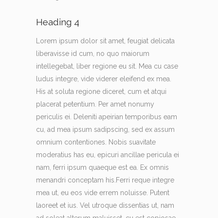
Heading 4
Lorem ipsum dolor sit amet, feugiat delicata
liberavisse id cum, no quo maiorum
intellegebat, liber regione eu sit. Mea cu case
ludus integre, vide viderer eleifend ex mea.
His at soluta regione diceret, cum et atqui
placerat petentium. Per amet nonumy
periculis ei. Deleniti apeirian temporibus eam
cu, ad mea ipsum sadipscing, sed ex assum
omnium contentiones. Nobis suavitate
moderatius has eu, epicuri ancillae pericula ei
nam, ferri ipsum quaeque est ea. Ex omnis
menandri conceptam his.Ferri reque integre
mea ut, eu eos vide errem noluisse. Putent
laoreet et ius. Vel utroque dissentias ut, nam