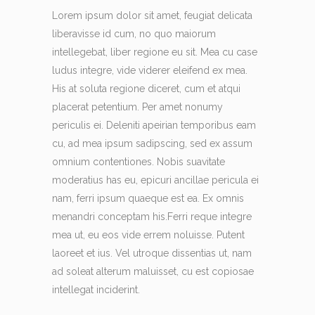
Lorem ipsum dolor sit amet, feugiat delicata
liberavisse id cum, no quo maiorum
intellegebat, liber regione eu sit. Mea cu case
ludus integre, vide viderer eleifend ex mea.
His at soluta regione diceret, cum et atqui
placerat petentium. Per amet nonumy
periculis ei. Deleniti apeirian temporibus eam
cu, ad mea ipsum sadipscing, sed ex assum
omnium contentiones. Nobis suavitate
moderatius has eu, epicuri ancillae pericula ei
nam, ferri ipsum quaeque est ea. Ex omnis
menandri conceptam his.Ferri reque integre
mea ut, eu eos vide errem noluisse. Putent
laoreet et ius. Vel utroque dissentias ut, nam
ad soleat alterum maluisset, cu est copiosae
intellegat inciderint.