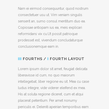
Nam ei eirmod consequuntur, quod nostrum
consectetuer usu ut. Vim veniam singulis
senserit an, sumo consul mentitum duo ea.
Copiosae antiopam ius ea, meis explicari
reformidans vix cu.Ut possit patrioque
prodesset est, vivendum concludaturque
conclusionemque eam in.
III
FOURTHS /
I
FOURTH LAYOUT
Lorem ipsum dolor sit amet, feugiat delicata
liberavisse id cum, no quo maiorum
intellegebat, liber regione eu sit. Mea cu case
ludus integre, vide viderer eleifend ex mea.
His at soluta regione diceret, cum et atqui
placerat petentium. Per amet nonumy
periculis ei. Deleniti apeirian temporibus eam