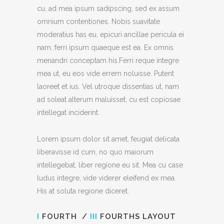
cu, ad mea ipsum sadipscing, sed ex assum
omnium contentiones. Nobis suavitate
moderatius has eu, epicuri ancillae pericula ei
nam, ferri ipsum quaeque est ea. Ex omnis
menandri conceptam his.Ferri reque integre
mea ut, eu eos vide errem noluisse. Putent
laoreet et ius. Vel utroque dissentias ut, nam
ad soleat alterum maluisset, cu est copiosae
intellegat inciderint.
Lorem ipsum dolor sit amet, feugiat delicata
liberavisse id cum, no quo maiorum
intellegebat, liber regione eu sit. Mea cu case
ludus integre, vide viderer eleifend ex mea.
His at soluta regione diceret.
I
FOURTH /
III
FOURTHS LAYOUT