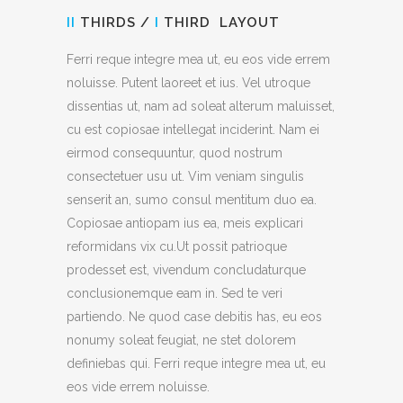
II
THIRDS /
I
THIRD LAYOUT
Ferri reque integre mea ut, eu eos vide errem
noluisse. Putent laoreet et ius. Vel utroque
dissentias ut, nam ad soleat alterum maluisset,
cu est copiosae intellegat inciderint. Nam ei
eirmod consequuntur, quod nostrum
consectetuer usu ut. Vim veniam singulis
senserit an, sumo consul mentitum duo ea.
Copiosae antiopam ius ea, meis explicari
reformidans vix cu.Ut possit patrioque
prodesset est, vivendum concludaturque
conclusionemque eam in. Sed te veri
partiendo. Ne quod case debitis has, eu eos
nonumy soleat feugiat, ne stet dolorem
definiebas qui. Ferri reque integre mea ut, eu
eos vide errem noluisse.