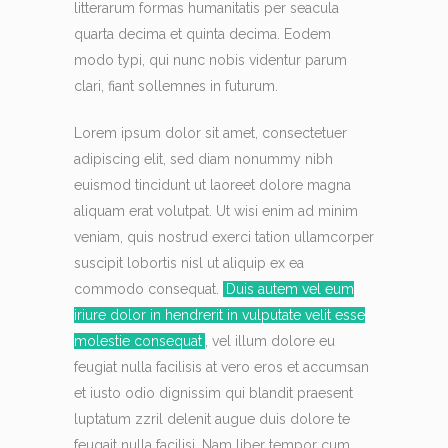
litterarum formas humanitatis per seacula
quarta decima et quinta decima. Eodem
modo typi, qui nunc nobis videntur parum
clari, fiant sollemnes in futurum.
Lorem ipsum dolor sit amet, consectetuer
adipiscing elit, sed diam nonummy nibh
euismod tincidunt ut laoreet dolore magna
aliquam erat volutpat. Ut wisi enim ad minim
veniam, quis nostrud exerci tation ullamcorper
suscipit lobortis nisl ut aliquip ex ea
commodo consequat.
Duis autem vel eum
iriure dolor in hendrerit in vulputate velit esse
molestie consequat
, vel illum dolore eu
feugiat nulla facilisis at vero eros et accumsan
et iusto odio dignissim qui blandit praesent
luptatum zzril delenit augue duis dolore te
feugait nulla facilisi. Nam liber tempor cum