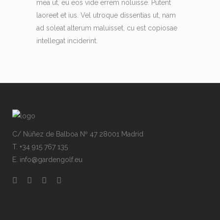
mea ut, eu eos vide errem noluisse. Putent
laoreet et ius. Vel utroque dissentias ut, nam
ad soleat alterum maluisset, cu est copiosae
intellegat inciderint.
C/ Núñez de Balboa Nº 47 28001 Madrid
T. +34 915 767 135
E. info@gardengolf.eu