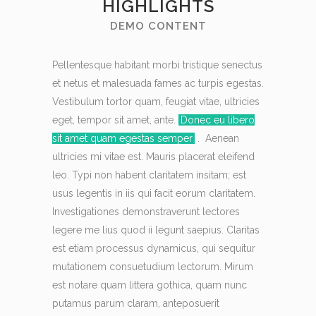
HIGHLIGHTS
DEMO CONTENT
Pellentesque habitant morbi tristique senectus
et netus et malesuada fames ac turpis egestas.
Vestibulum tortor quam, feugiat vitae, ultricies
eget, tempor sit amet, ante.
Donec eu libero
sit amet quam egestas semper
. Aenean
ultricies mi vitae est. Mauris placerat eleifend
leo. Typi non habent claritatem insitam; est
usus legentis in iis qui facit eorum claritatem.
Investigationes demonstraverunt lectores
legere me lius quod ii legunt saepius. Claritas
est etiam processus dynamicus, qui sequitur
mutationem consuetudium lectorum. Mirum
est notare quam littera gothica, quam nunc
putamus parum claram, anteposuerit