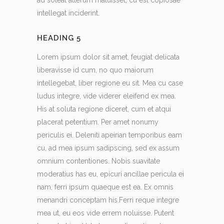
ad soleat alterum maluisset, cu est copiosae
intellegat inciderint.
HEADING 5
Lorem ipsum dolor sit amet, feugiat delicata
liberavisse id cum, no quo maiorum
intellegebat, liber regione eu sit. Mea cu case
ludus integre, vide viderer eleifend ex mea.
His at soluta regione diceret, cum et atqui
placerat petentium. Per amet nonumy
periculis ei. Deleniti apeirian temporibus eam
cu, ad mea ipsum sadipscing, sed ex assum
omnium contentiones. Nobis suavitate
moderatius has eu, epicuri ancillae pericula ei
nam, ferri ipsum quaeque est ea. Ex omnis
menandri conceptam his.Ferri reque integre
mea ut, eu eos vide errem noluisse. Putent