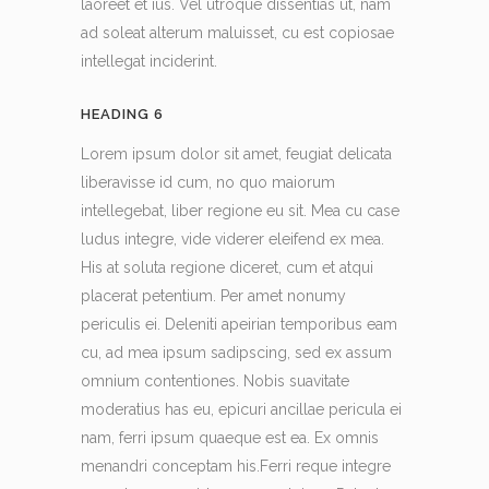
laoreet et ius. Vel utroque dissentias ut, nam
ad soleat alterum maluisset, cu est copiosae
intellegat inciderint.
HEADING 6
Lorem ipsum dolor sit amet, feugiat delicata
liberavisse id cum, no quo maiorum
intellegebat, liber regione eu sit. Mea cu case
ludus integre, vide viderer eleifend ex mea.
His at soluta regione diceret, cum et atqui
placerat petentium. Per amet nonumy
periculis ei. Deleniti apeirian temporibus eam
cu, ad mea ipsum sadipscing, sed ex assum
omnium contentiones. Nobis suavitate
moderatius has eu, epicuri ancillae pericula ei
nam, ferri ipsum quaeque est ea. Ex omnis
menandri conceptam his.Ferri reque integre