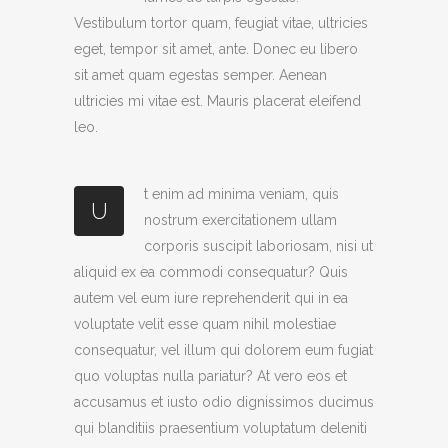
Vestibulum tortor quam, feugiat vitae, ultricies
eget, tempor sit amet, ante. Donec eu libero
sit amet quam egestas semper. Aenean
ultricies mi vitae est. Mauris placerat eleifend
leo.
t enim ad minima veniam, quis
U
nostrum exercitationem ullam
corporis suscipit laboriosam, nisi ut
aliquid ex ea commodi consequatur? Quis
autem vel eum iure reprehenderit qui in ea
voluptate velit esse quam nihil molestiae
consequatur, vel illum qui dolorem eum fugiat
quo voluptas nulla pariatur? At vero eos et
accusamus et iusto odio dignissimos ducimus
qui blanditiis praesentium voluptatum deleniti