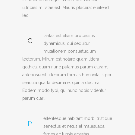
ultricies mi vitae est. Mauris placerat eleifend
leo.
laritas est etiam processus
C
dynamicus, qui sequitur
mutationem consuetudium
lectorum. Mirum est notare quam littera
gothica, quam nunc putamus parum claram,
anteposuerit litterarum formas humanitatis per
seacula quarta decima et quinta decima.
Eodem modo typi, qui nunc nobis videntur
parum clari.
ellentesque habitant morbi tristique
P
senectus et netus et malesuada
fames ac turpis egestas.