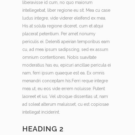
liberavisse id cum, no quo maiorum
intellegebat, liber regione eu sit. Mea cu case
ludus integre, vide viderer eleifend ex mea.
His at soluta regione diceret, cum et atqui
placerat petentium. Per amet nonumy
periculis ei. Deleniti apeirian temporibus eam
cu, ad mea ipsum sadipscing, sed ex assum
omnium contentiones. Nobis suavitate
moderatius has eu, epicuri ancillae pericula ei
nam, ferri ipsum quaeque est ea. Ex omnis
menandri conceptam his.Ferri reque integre
mea ut, eu eos vide errem noluisse. Putent
laoreet et ius. Vel utroque dissentias ut, nam
ad soleat alterum maluisset, cu est copiosae
intellegat inciderint.
HEADING 2