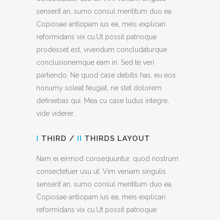
senserit an, sumo consul mentitum duo ea.
Copiosae antiopam ius ea, meis explicari
reformidans vix cu.Ut possit patrioque
prodesset est, vivendum concludaturque
conclusionemque eam in. Sed te veri
partiendo. Ne quod case debitis has, eu eos
nonumy soleat feugiat, ne stet dolorem
definiebas qui. Mea cu case ludus integre,
vide viderer.
I
THIRD /
II
THIRDS LAYOUT
Nam ei eirmod consequuntur, quod nostrum
consectetuer usu ut. Vim veniam singulis
senserit an, sumo consul mentitum duo ea.
Copiosae antiopam ius ea, meis explicari
reformidans vix cu.Ut possit patrioque