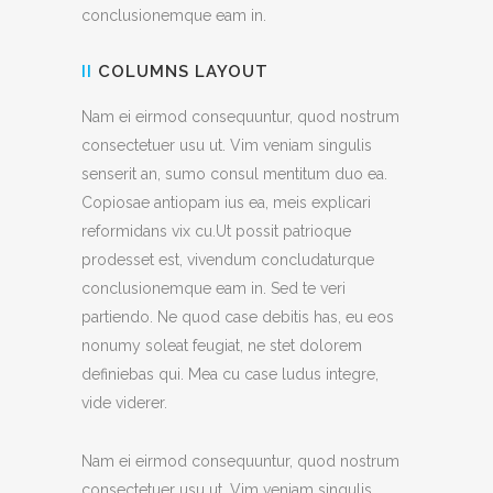
conclusionemque eam in.
II
COLUMNS LAYOUT
Nam ei eirmod consequuntur, quod nostrum
consectetuer usu ut. Vim veniam singulis
senserit an, sumo consul mentitum duo ea.
Copiosae antiopam ius ea, meis explicari
reformidans vix cu.Ut possit patrioque
prodesset est, vivendum concludaturque
conclusionemque eam in. Sed te veri
partiendo. Ne quod case debitis has, eu eos
nonumy soleat feugiat, ne stet dolorem
definiebas qui. Mea cu case ludus integre,
vide viderer.
Nam ei eirmod consequuntur, quod nostrum
consectetuer usu ut. Vim veniam singulis