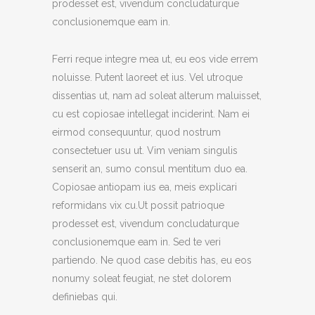
prodesset est, vivendum concludaturque
conclusionemque eam in.
Ferri reque integre mea ut, eu eos vide errem
noluisse. Putent laoreet et ius. Vel utroque
dissentias ut, nam ad soleat alterum maluisset,
cu est copiosae intellegat inciderint. Nam ei
eirmod consequuntur, quod nostrum
consectetuer usu ut. Vim veniam singulis
senserit an, sumo consul mentitum duo ea.
Copiosae antiopam ius ea, meis explicari
reformidans vix cu.Ut possit patrioque
prodesset est, vivendum concludaturque
conclusionemque eam in. Sed te veri
partiendo. Ne quod case debitis has, eu eos
nonumy soleat feugiat, ne stet dolorem
definiebas qui.