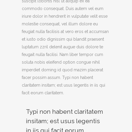
suscipit lobortis nisl ut aliquip ex ea
commodo consequat. Duis autem vel eum
iriure dolor in hendrerit in vulputate velit esse
molestie consequat, vel illum dolore eu
feugiat nulla facilisis at vero eros et accumsan
et iusto odio dignissim qui blandit praesent
luptatum zzril delenit augue duis dolore te
feugait nulla facilisi. Nam liber tempor cum
soluta nobis eleifend option congue nihil
imperdiet doming id quod mazim placerat
facer possim assum. Typi non habent
claritatem insitam; est usus legentis in iis qui
facit eorum claritatem.
Typi non habent claritatem
insitam; est usus legentis
in iis qui facit eorum