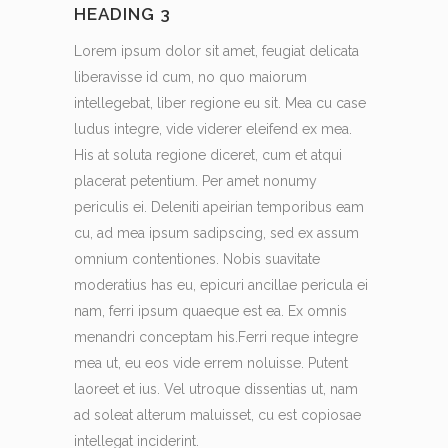
HEADING 3
Lorem ipsum dolor sit amet, feugiat delicata
liberavisse id cum, no quo maiorum
intellegebat, liber regione eu sit. Mea cu case
ludus integre, vide viderer eleifend ex mea.
His at soluta regione diceret, cum et atqui
placerat petentium. Per amet nonumy
periculis ei. Deleniti apeirian temporibus eam
cu, ad mea ipsum sadipscing, sed ex assum
omnium contentiones. Nobis suavitate
moderatius has eu, epicuri ancillae pericula ei
nam, ferri ipsum quaeque est ea. Ex omnis
menandri conceptam his.Ferri reque integre
mea ut, eu eos vide errem noluisse. Putent
laoreet et ius. Vel utroque dissentias ut, nam
ad soleat alterum maluisset, cu est copiosae
intellegat inciderint.