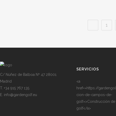
1
SERVICIOS
C/ Núñez de Balboa Nº 47 28001
Madrid
<a
T. +34 915 767 135
href=»https://gardengo
E. info@gardengolf.eu
cion-de-campos-de-
golf»>Construcción d
golf</a>