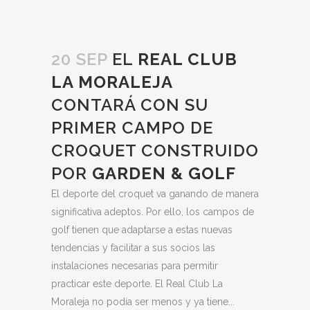
20 SEP
EL
REAL CLUB
LA MORALEJA
CONTARÁ CON SU
PRIMER CAMPO DE
CROQUET CONSTRUIDO
POR
GARDEN & GOLF
El deporte del croquet va ganando de manera
significativa adeptos. Por ello, los campos de
golf tienen que adaptarse a estas nuevas
tendencias y facilitar a sus socios las
instalaciones necesarias para permitir
practicar este deporte. El Real Club La
Moraleja no podía ser menos y ya tiene...