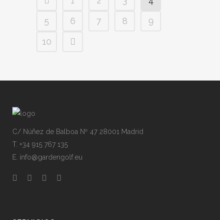
1
2
3
4
5
6
7
8
9
10
C/ Núñez de Balboa Nº 47 28001 Madrid
T. +34 915 767 135
E. info@gardengolf.eu