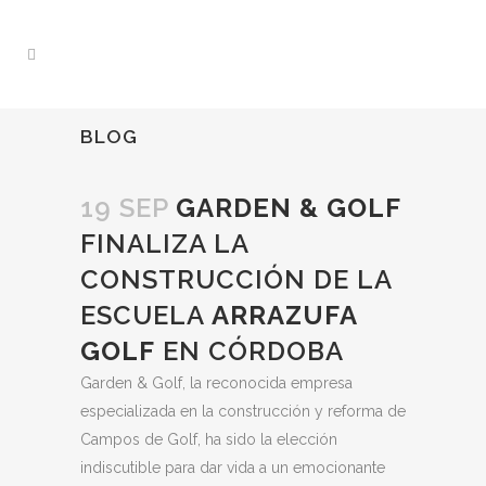
BLOG
19 SEP
GARDEN & GOLF
FINALIZA LA
CONSTRUCCIÓN DE LA
ESCUELA
ARRAZUFA
GOLF
EN CÓRDOBA
Garden & Golf, la reconocida empresa
especializada en la construcción y reforma de
Campos de Golf, ha sido la elección
indiscutible para dar vida a un emocionante