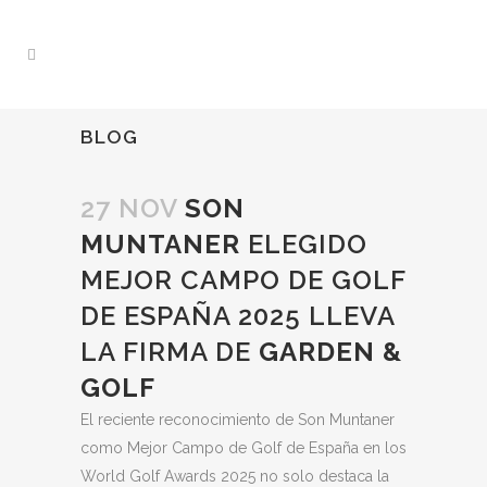
BLOG
27 NOV
SON
MUNTANER
ELEGIDO
MEJOR CAMPO DE GOLF
DE ESPAÑA 2025 LLEVA
LA FIRMA DE
GARDEN &
GOLF
El reciente reconocimiento de Son Muntaner
como Mejor Campo de Golf de España en los
World Golf Awards 2025 no solo destaca la