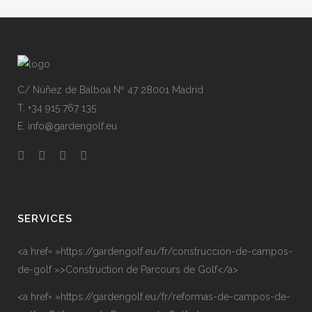
C/ Núñez de Balboa Nº 47 28001 Madrid
T. +34 915 767 135
E. info@gardengolf.eu
SERVICES
<a href= »https://gardengolf.eu/fr/construccion-de-campos-
de-golf »>Construction de Parcours de Golf</a>
<a href= »https://gardengolf.eu/fr/reformas-de-campos-de-