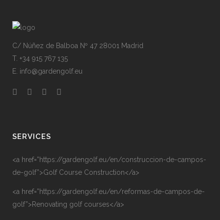
C/ Núñez de Balboa Nº 47 28001 Madrid
T. +34 915 767 135
E. info@gardengolf.eu
SERVICES
<a href=”https://gardengolf.eu/en/construccion-de-campos-
de-golf”>Golf Course Construction</a>
<a href=”https://gardengolf.eu/en/reformas-de-campos-de-
golf”>Renovating golf courses</a>