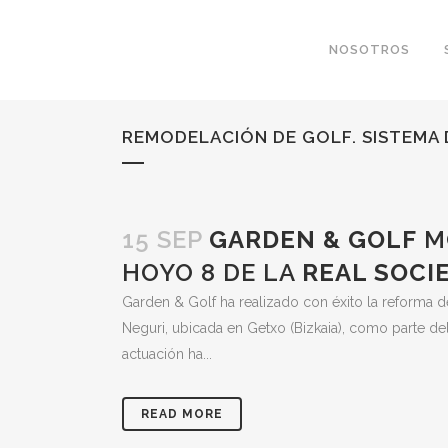
NOSOTROS
REMODELACIÓN DE GOLF. SISTEMA 
15 SEP
GARDEN & GOLF
MO
HOYO 8 DE LA
REAL SOCI
Garden & Golf ha realizado con éxito la reforma d
Neguri, ubicada en Getxo (Bizkaia), como parte del
actuación ha...
READ MORE