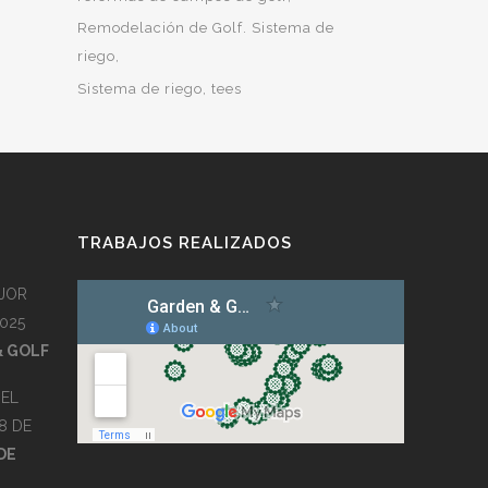
Remodelación de Golf. Sistema de
riego
Sistema de riego
tees
TRABAJOS REALIZADOS
JOR
025
& GOLF
EL
8 DE
DE