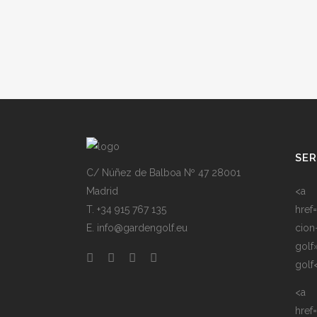
SER
C/ Núñez de Balboa Nº 47 28001
Madrid
<a
T. +34 915 767 135
href
E. info@gardengolf.eu
cion
golf
golf
<a
href