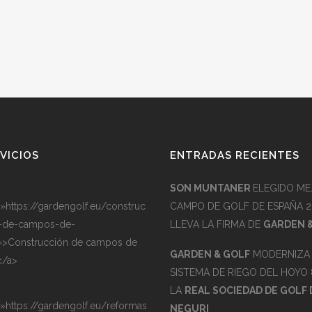
VICIOS
ENTRADAS RECIENTES
SON MUNTANER
ELEGIDO ME
=»https://gardengolf.eu/construc
CAMPO DE GOLF DE ESPAÑA 2
-de-campos-de-
LLEVA LA FIRMA DE
GARDEN 
»>Construcción de campos de
GARDEN & GOLF
MODERNIZA 
</a>
SISTEMA DE RIEGO DEL HOYO 
LA
REAL SOCIEDAD DE GOLF 
=»https://gardengolf.eu/reformas
NEGURI