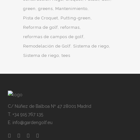
green
greens
Mantenimiento
Pista de Croquet
Putting-green
Reforma de golf
reformas
reformas de campos de golf
Remodelación de Golf. Sistema de riego
Sistema de riego
tees
C/ Núñez de Balboa Nº 47 28001 Madrid
T. +34 915 767 135
E. info@gardengolf.eu