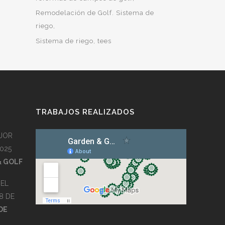
Remodelación de Golf. Sistema de
riego
Sistema de riego
tees
TRABAJOS REALIZADOS
JOR
025
& GOLF
EL
8 DE
DE