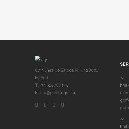
SER
C/ Núñez de Balboa Nº 47 28001
Madrid
<a
T. +34 915 767 135
href
E. info@gardengolf.eu
cion
golf
golf
<a
href