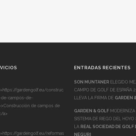
VICIOS
ENTRADAS RECIENTES
SON MUNTANER
ELEGIDO ME
=»https://gardengolf.eu/construc
CAMPO DE GOLF DE ESPAÑA 2
-de-campos-de-
LLEVA LA FIRMA DE
GARDEN 
»>Construcción de campos de
GARDEN & GOLF
MODERNIZA 
</a>
SISTEMA DE RIEGO DEL HOYO 
LA
REAL SOCIEDAD DE GOLF 
=»https://gardengolf.eu/reformas
NEGURI