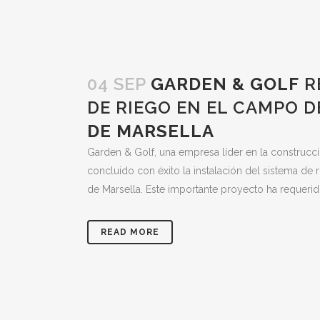
04 SEP
GARDEN & GOLF
R
DE RIEGO EN EL CAMPO 
DE MARSELLA
Garden & Golf, una empresa líder en la construcc
concluido con éxito la instalación del sistema d
de Marsella. Este importante proyecto ha requerido
READ MORE