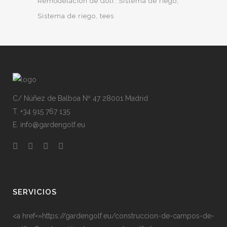
Remodelación de Golf. Sistema de riego
Sistema de riego
tees
C/ Núñez de Balboa Nº 47 28001 Madrid
T. +34 915 767 135
E. info@gardengolf.eu
SERVICIOS
<a href=»https://gardengolf.eu/construccion-de-campos-de-