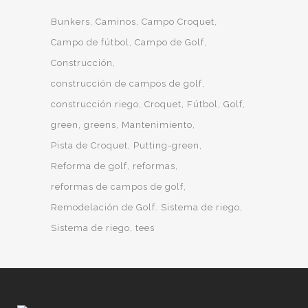
Bunkers
Caminos
Campo Croquet
Campo de fútbol
Campo de Golf
Construcción
construcción de campos de golf
construcción riego
Croquet
Fútbol
Golf
green
greens
Mantenimiento
Pista de Croquet
Putting-green
Reforma de golf
reformas
reformas de campos de golf
Remodelación de Golf. Sistema de riego
Sistema de riego
tees