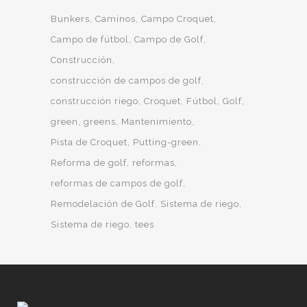
Bunkers
Caminos
Campo Croquet
Campo de fútbol
Campo de Golf
Construcción
construcción de campos de golf
construcción riego
Croquet
Fútbol
Golf
green
greens
Mantenimiento
Pista de Croquet
Putting-green
Reforma de golf
reformas
reformas de campos de golf
Remodelación de Golf. Sistema de riego
Sistema de riego
tees