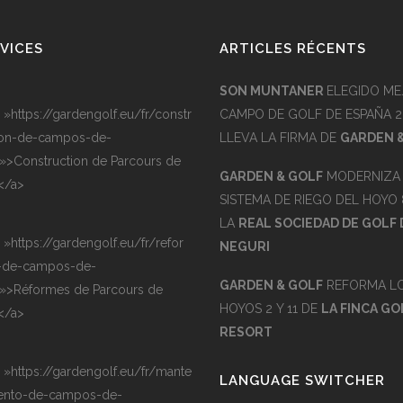
VICES
ARTICLES RÉCENTS
SON MUNTANER
ELEGIDO ME
= »https://gardengolf.eu/fr/constr
CAMPO DE GOLF DE ESPAÑA 2
on-de-campos-de-
LLEVA LA FIRMA DE
GARDEN 
 »>Construction de Parcours de
GARDEN & GOLF
MODERNIZA 
</a>
SISTEMA DE RIEGO DEL HOYO 
LA
REAL SOCIEDAD DE GOLF 
= »https://gardengolf.eu/fr/refor
NEGURI
-de-campos-de-
GARDEN & GOLF
REFORMA L
 »>Réformes de Parcours de
HOYOS 2 Y 11 DE
LA FINCA GO
</a>
RESORT
= »https://gardengolf.eu/fr/mante
LANGUAGE SWITCHER
ento-de-campos-de-