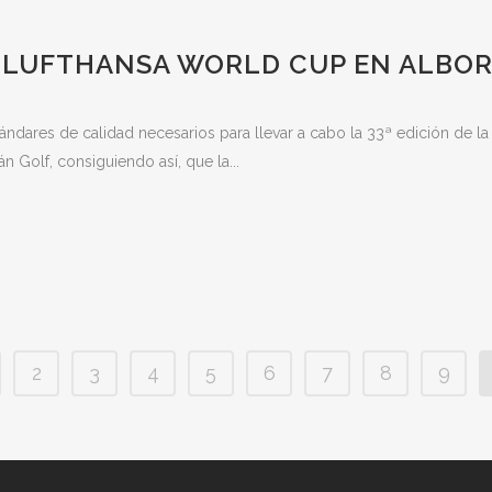
LA LUFTHANSA WORLD CUP EN ALBO
ndares de calidad necesarios para llevar a cabo la 33ª edición de la
 Golf, consiguiendo así, que la...
2
3
4
5
6
7
8
9