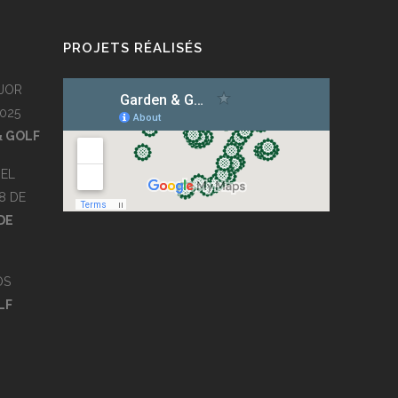
PROJETS RÉALISÉS
JOR
025
& GOLF
EL
8 DE
DE
OS
LF