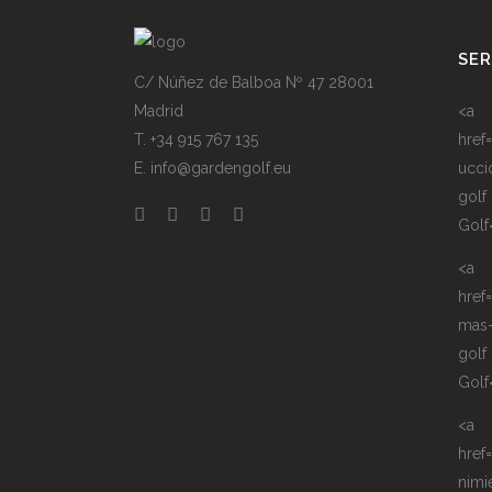
SER
C/ Núñez de Balboa Nº 47 28001
Madrid
<a
T. +34 915 767 135
href
E. info@gardengolf.eu
ucci
golf
Golf
<a
href
mas
golf
Golf
<a
href
nimi