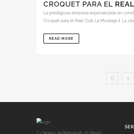
CROQUET PARA EL
REAL
La prestigiosa empresa especializada en const
Croquet para el Real Club La Moraleja II. La ob
READ MORE
1
SER
C/ Núñez de Balboa Nº 47 28001