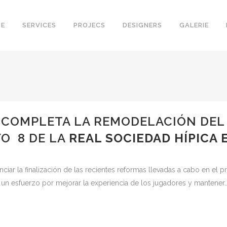
SE
SERVICES
PROJECS
DESIGNERS
GALERIE
COMPLETA LA REMODELACIÓN DEL 
YO 8 DE LA
REAL SOCIEDAD HÍPICA
ar la finalización de las recientes reformas llevadas a cabo en el 
n esfuerzo por mejorar la experiencia de los jugadores y mantener..