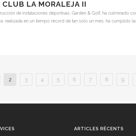
 CLUB LA MORALEJA II
rucción de instalaciones deportivas, Garden & Golf, ha culminado con
ra, realizada en un tiempo récord de tan solo un mes, ha cumplido las 
2
3
4
5
6
7
8
9
VICES
ARTICLES RÉCENTS