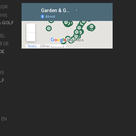
JOR
025
& GOLF
EL
8 DE
DE
OS
LF
EN