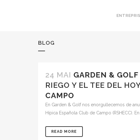
ENTREPRI
BLOG
24 MAI
GARDEN & GOLF
RIEGO Y EL TEE DEL HO
CAMPO
En Garden & Golf nos enorgullecemos de anunci
Hípica Española Club de Campo (RSHECC). En u
READ MORE