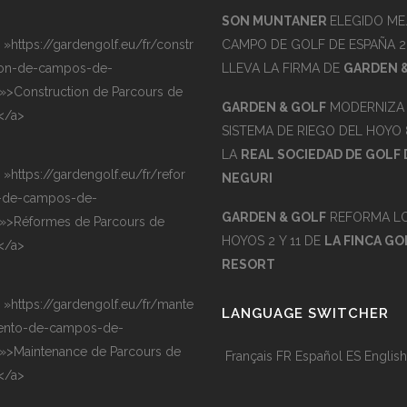
SON MUNTANER
ELEGIDO ME
= »https://gardengolf.eu/fr/constr
CAMPO DE GOLF DE ESPAÑA 2
on-de-campos-de-
LLEVA LA FIRMA DE
GARDEN 
 »>Construction de Parcours de
GARDEN & GOLF
MODERNIZA 
</a>
SISTEMA DE RIEGO DEL HOYO 
LA
REAL SOCIEDAD DE GOLF 
= »https://gardengolf.eu/fr/refor
NEGURI
-de-campos-de-
GARDEN & GOLF
REFORMA L
 »>Réformes de Parcours de
HOYOS 2 Y 11 DE
LA FINCA GO
</a>
RESORT
= »https://gardengolf.eu/fr/mante
LANGUAGE SWITCHER
ento-de-campos-de-
 »>Maintenance de Parcours de
Français
FR
Español
ES
English
</a>