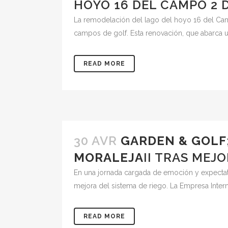
HOYO 16 DEL CAMPO 2 
La remodelación del lago del hoyo 16 del Cam
campos de golf. Esta renovación, que abarca u
READ MORE
30 AVR
GARDEN & GOLF
MORALEJA
II TRAS MEJ
En una jornada cargada de emoción y expectati
mejora del sistema de riego. La Empresa Intern
READ MORE