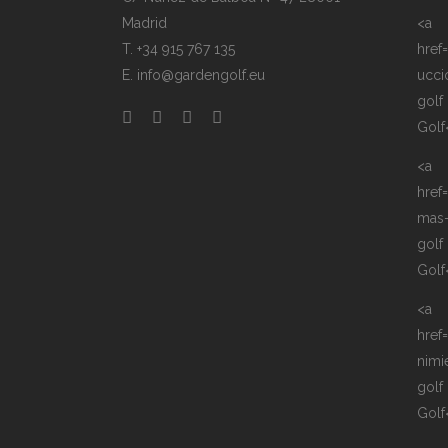
Madrid
<a
T. +34 915 767 135
href
E. info@gardengolf.eu
ucci
golf
Golf
<a
href
mas
golf
Golf
<a
href
nimi
golf
Golf