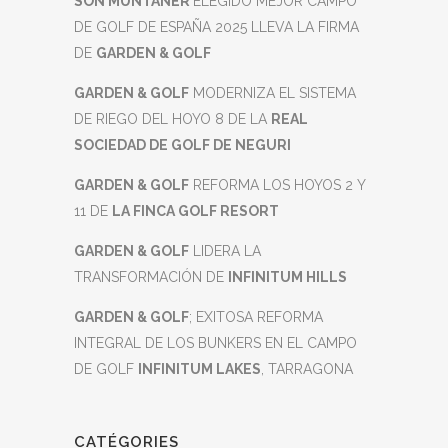
SON MUNTANER
ELEGIDO MEJOR CAMPO
DE GOLF DE ESPAÑA 2025 LLEVA LA FIRMA
DE
GARDEN & GOLF
GARDEN & GOLF
MODERNIZA EL SISTEMA
DE RIEGO DEL HOYO 8 DE LA
REAL
SOCIEDAD DE GOLF DE NEGURI
GARDEN & GOLF
REFORMA LOS HOYOS 2 Y
11 DE
LA FINCA GOLF RESORT
GARDEN & GOLF
LIDERA LA
TRANSFORMACIÓN DE
INFINITUM HILLS
GARDEN & GOLF
; EXITOSA REFORMA
INTEGRAL DE LOS BUNKERS EN EL CAMPO
DE GOLF
INFINITUM LAKES
, TARRAGONA
CATÉGORIES