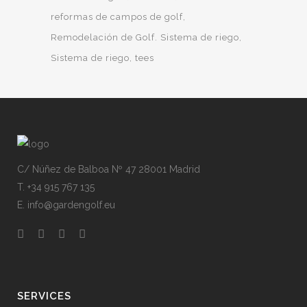
reformas de campos de golf
Remodelación de Golf. Sistema de riego
Sistema de riego
tees
C/ Núñez de Balboa Nº 47 28001 Madrid
T. +34 915 767 135
E. info@gardengolf.eu
SERVICES