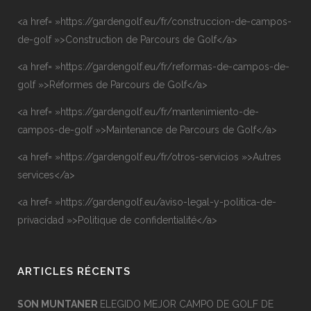
<a href= »https://gardengolf.eu/fr/construccion-de-campos-
de-golf »>Construction de Parcours de Golf</a>
<a href= »https://gardengolf.eu/fr/reformas-de-campos-de-
golf »>Réformes de Parcours de Golf</a>
<a href= »https://gardengolf.eu/fr/mantenimiento-de-
campos-de-golf »>Maintenance de Parcours de Golf</a>
<a href= »https://gardengolf.eu/fr/otros-servicios »>Autres
services</a>
<a href= »https://gardengolf.eu/aviso-legal-y-politica-de-
privacidad »>Politique de confidentialité</a>
ARTICLES RÉCENTS
SON MUNTANER
ELEGIDO MEJOR CAMPO DE GOLF DE