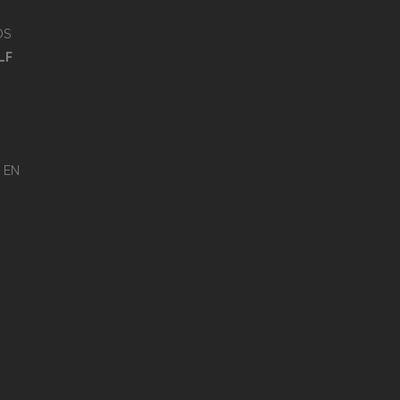
OS
LF
EN