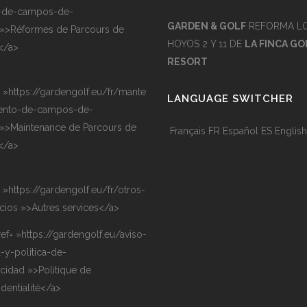
-de-campos-de-
GARDEN & GOLF
REFORMA L
 »>Réformes de Parcours de
HOYOS 2 Y 11 DE
LA FINCA GO
</a>
RESORT
= »https://gardengolf.eu/fr/mante
LANGUAGE SWITCHER
ento-de-campos-de-
 »>Maintenance de Parcours de
Français
FR
Español
ES
English
</a>
= »https://gardengolf.eu/fr/otros-
icios »>Autres services</a>
ref= »https://gardengolf.eu/aviso-
l-y-politica-de-
acidad »>Politique de
identialité</a>