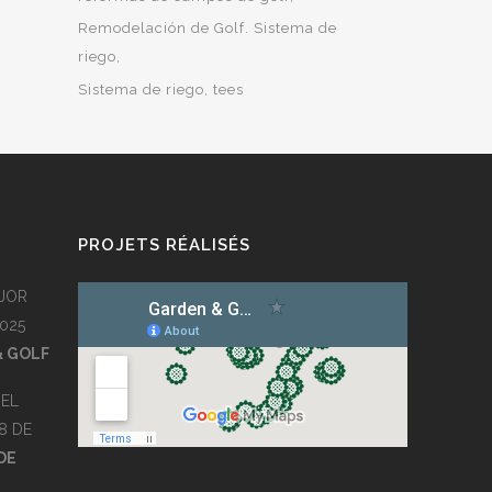
Remodelación de Golf. Sistema de
riego
Sistema de riego
tees
PROJETS RÉALISÉS
JOR
025
& GOLF
EL
8 DE
DE