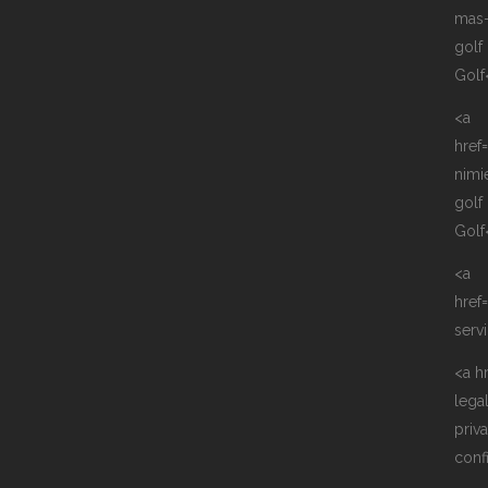
mas
golf
Golf
<a
href
nimi
golf
Golf
<a
href
serv
<a h
lega
priv
conf