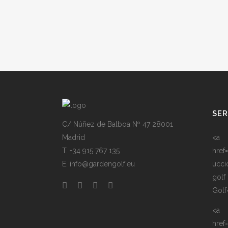
SER
C/ Núñez de Balboa Nº 47 28001
Madrid
<a
T. +34 915 767 135
href
E. info@gardengolf.eu
ucci
golf
Golf
<a
href