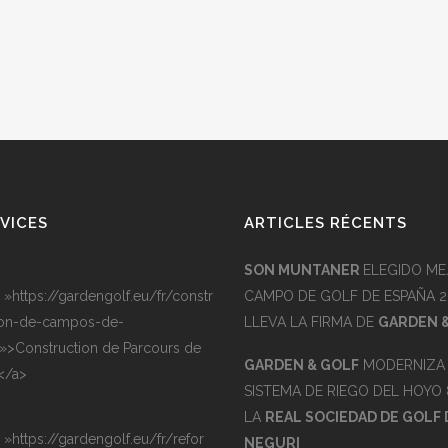
VICES
ARTICLES RÉCENTS
SON MUNTANER
ELEGIDO ME
= »https://gardengolf.eu/fr/constr
CAMPO DE GOLF DE ESPAÑA 2
on-de-campos-de-
LLEVA LA FIRMA DE
GARDEN 
 »>Construction de Parcours de
GARDEN & GOLF
MODERNIZA 
</a>
SISTEMA DE RIEGO DEL HOYO 
LA
REAL SOCIEDAD DE GOLF 
= »https://gardengolf.eu/fr/refor
NEGURI