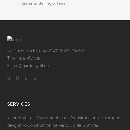
Sistema de riego
tees
C/ Núñez de Balboa Nº 47 28001 Madrid
T. +34 915 767 135
E. info@gardengolf.eu
SERVICES
<a href= »https://gardengolf.eu/fr/construccion-de-campos-
de-golf »>Construction de Parcours de Golf</a>