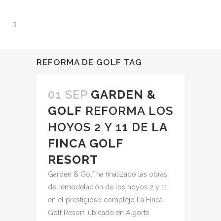
REFORMA DE GOLF TAG
01 SEP
GARDEN &
GOLF
REFORMA LOS
HOYOS 2 Y 11 DE
LA
FINCA GOLF
RESORT
Garden & Golf ha finalizado las obras
de remodelación de los hoyos 2 y 11
en el prestigioso complejo La Finca
Golf Resort, ubicado en Algorfa