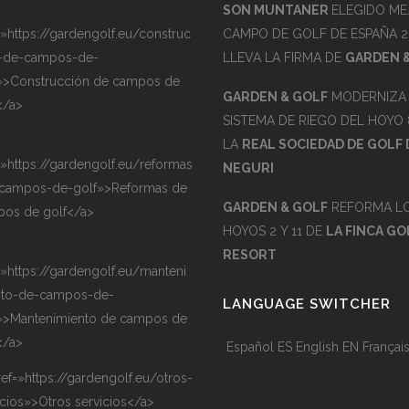
SON MUNTANER
ELEGIDO ME
=»https://gardengolf.eu/construc
CAMPO DE GOLF DE ESPAÑA 2
-de-campos-de-
LLEVA LA FIRMA DE
GARDEN 
»>Construcción de campos de
GARDEN & GOLF
MODERNIZA 
</a>
SISTEMA DE RIEGO DEL HOYO 
LA
REAL SOCIEDAD DE GOLF 
=»https://gardengolf.eu/reformas
NEGURI
campos-de-golf»>Reformas de
GARDEN & GOLF
REFORMA L
os de golf</a>
HOYOS 2 Y 11 DE
LA FINCA GO
RESORT
=»https://gardengolf.eu/manteni
nto-de-campos-de-
LANGUAGE SWITCHER
»>Mantenimiento de campos de
</a>
Español
ES
English
EN
Françai
ref=»https://gardengolf.eu/otros-
icios»>Otros servicios</a>