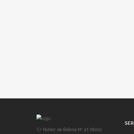
SER
C/ Núñez de Balboa Nº 47 28001