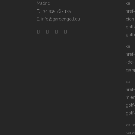
Madrid
<a
T. +34 915 767 135
href
E. info@gardengolf.eu
cion
golf
golf
<a
href
-de-
camp
<a
href
mie
golf
golf
<a h
serv