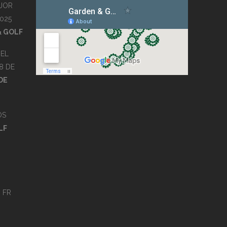
JOR
025
& GOLF
EL
8 DE
DE
OS
LF
s
FR