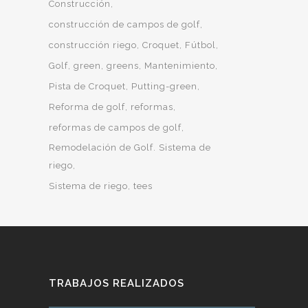
Construcción
construcción de campos de golf
construcción riego
Croquet
Fútbol
Golf
green
greens
Mantenimiento
Pista de Croquet
Putting-green
Reforma de golf
reformas
reformas de campos de golf
Remodelación de Golf. Sistema de
riego
Sistema de riego
tees
TRABAJOS REALIZADOS