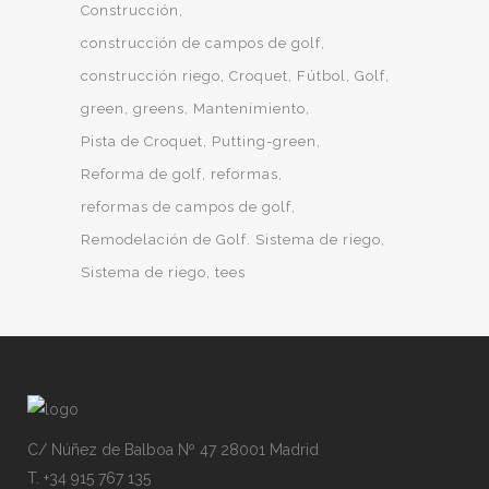
Construcción
construcción de campos de golf
construcción riego
Croquet
Fútbol
Golf
green
greens
Mantenimiento
Pista de Croquet
Putting-green
Reforma de golf
reformas
reformas de campos de golf
Remodelación de Golf. Sistema de riego
Sistema de riego
tees
C/ Núñez de Balboa Nº 47 28001 Madrid
T. +34 915 767 135