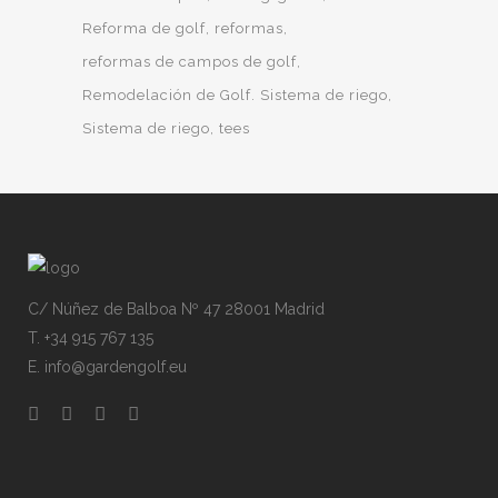
Reforma de golf
reformas
reformas de campos de golf
Remodelación de Golf. Sistema de riego
Sistema de riego
tees
C/ Núñez de Balboa Nº 47 28001 Madrid
T. +34 915 767 135
E. info@gardengolf.eu