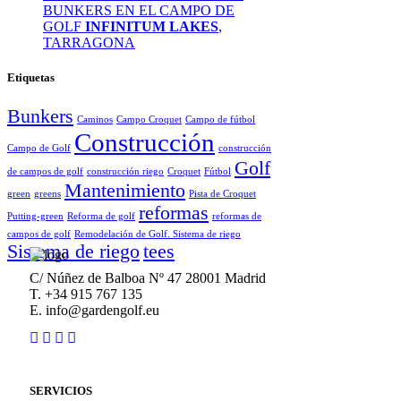
BUNKERS EN EL CAMPO DE
GOLF
INFINITUM LAKES
,
TARRAGONA
Etiquetas
Bunkers
Caminos
Campo Croquet
Campo de fútbol
Construcción
Campo de Golf
construcción
Golf
de campos de golf
construcción riego
Croquet
Fútbol
Mantenimiento
green
greens
Pista de Croquet
reformas
Putting-green
Reforma de golf
reformas de
campos de golf
Remodelación de Golf. Sistema de riego
Sistema de riego
tees
C/ Núñez de Balboa Nº 47 28001 Madrid
T. +34 915 767 135
E. info@gardengolf.eu
SERVICIOS