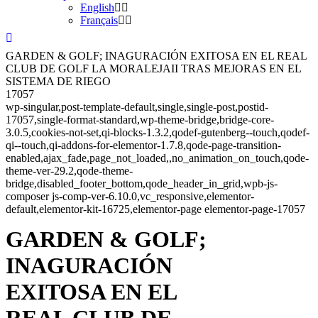
English
Français
GARDEN & GOLF; INAGURACIÓN EXITOSA EN EL REAL
CLUB DE GOLF LA MORALEJAII TRAS MEJORAS EN EL
SISTEMA DE RIEGO
17057
wp-singular,post-template-default,single,single-post,postid-
17057,single-format-standard,wp-theme-bridge,bridge-core-
3.0.5,cookies-not-set,qi-blocks-1.3.2,qodef-gutenberg--touch,qodef-
qi--touch,qi-addons-for-elementor-1.7.8,qode-page-transition-
enabled,ajax_fade,page_not_loaded,,no_animation_on_touch,qode-
theme-ver-29.2,qode-theme-
bridge,disabled_footer_bottom,qode_header_in_grid,wpb-js-
composer js-comp-ver-6.10.0,vc_responsive,elementor-
default,elementor-kit-16725,elementor-page elementor-page-17057
GARDEN & GOLF
;
INAGURACIÓN
EXITOSA EN EL