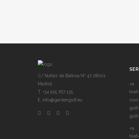
SER
C/ Núñez de Balboa Nº 47 28001
Madrid
<a
T. +34 915 767 135
href
E. info@gardengolf.eu
cion
golf
golf
<a
href