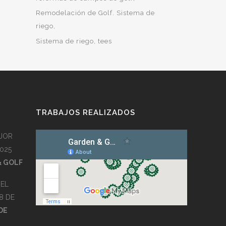
Remodelación de Golf. Sistema de
riego
Sistema de riego
tees
TRABAJOS REALIZADOS
JOR
025
& GOLF
EL
8 DE
DE