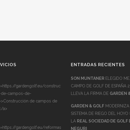
VICIOS
ENTRADAS RECIENTES
SON MUNTANER
ELEGIDO ME
=»https://gardengolf.eu/construc
CAMPO DE GOLF DE ESPAÑA 2
-de-campos-de-
LLEVA LA FIRMA DE
GARDEN 
»>Construcción de campos de
GARDEN & GOLF
MODERNIZA 
</a>
SISTEMA DE RIEGO DEL HOYO 
LA
REAL SOCIEDAD DE GOLF 
=»https://gardengolf.eu/reformas
NEGURI