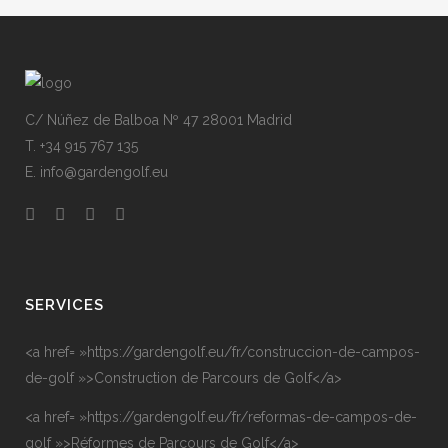
C/ Núñez de Balboa Nº 47 28001 Madrid
T. +34 915 767 135
E. info@gardengolf.eu
SERVICES
<a href= »https://gardengolf.eu/fr/construccion-de-campos-
de-golf »>Construction de Parcours de Golf</a>
<a href= »https://gardengolf.eu/fr/reformas-de-campos-de-
golf »>Réformes de Parcours de Golf</a>