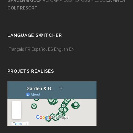
GARDEN & GOLF
REFORMA LOS HOYOS 2 Y 11 DE
LA FINCA
GOLF RESORT
LANGUAGE SWITCHER
Français
FR
Español
ES
English
EN
PROJETS RÉALISÉS