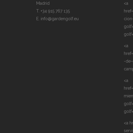
Madrid
<a
T. +34 915 767 135
href
E. info@gardengolf.eu
cion
golf
golf
<a
href
-de-
camp
<a
href
mie
golf
golf
<a h
serv