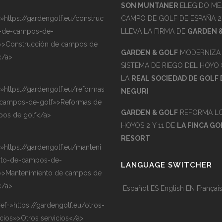
SON MUNTANER
ELEGIDO ME
=»https://gardengolf.eu/construc
CAMPO DE GOLF DE ESPAÑA 2
-de-campos-de-
LLEVA LA FIRMA DE
GARDEN 
»>Construcción de campos de
GARDEN & GOLF
MODERNIZA 
</a>
SISTEMA DE RIEGO DEL HOYO 
LA
REAL SOCIEDAD DE GOLF 
=»https://gardengolf.eu/reformas
NEGURI
campos-de-golf»>Reformas de
GARDEN & GOLF
REFORMA L
os de golf</a>
HOYOS 2 Y 11 DE
LA FINCA GO
RESORT
=»https://gardengolf.eu/manteni
nto-de-campos-de-
LANGUAGE SWITCHER
»>Mantenimiento de campos de
</a>
Español
ES
English
EN
Françai
ref=»https://gardengolf.eu/otros-
icios»>Otros servicios</a>