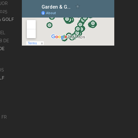
JOR
025
& GOLF
EL
8 DE
DE
OS
LF
s
FR