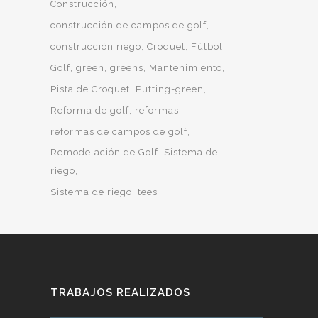
Construcción
construcción de campos de golf
construcción riego
Croquet
Fútbol
Golf
green
greens
Mantenimiento
Pista de Croquet
Putting-green
Reforma de golf
reformas
reformas de campos de golf
Remodelación de Golf. Sistema de
riego
Sistema de riego
tees
TRABAJOS REALIZADOS