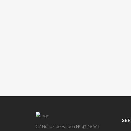
SER
C/ Núñez de Balboa Nº 47 28001