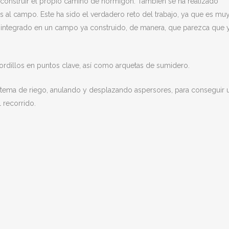
n construir el propio camino de hormigón. También se ha realizado
s al campo. Este ha sido el verdadero reto del trabajo, ya que es mu
e integrado en un campo ya construido, de manera, que parezca que 
rdillos en puntos clave, así como arquetas de sumidero.
sistema de riego, anulando y desplazando aspersores, para conseguir 
 recorrido.