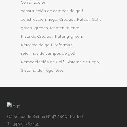
Construcción
construcción de campos de golf
construcción riego
Croquet
Fútbol
Golf
green
greens
Mantenimiento
Pista de Croquet
Putting-green
Reforma de golf
reformas
reformas de campos de golf
Remodelación de Golf. Sistema de riego
Sistema de riego
tees
C/ Núñez de Balboa Nº 47 28001 Madrid
T. +34 915 767 135