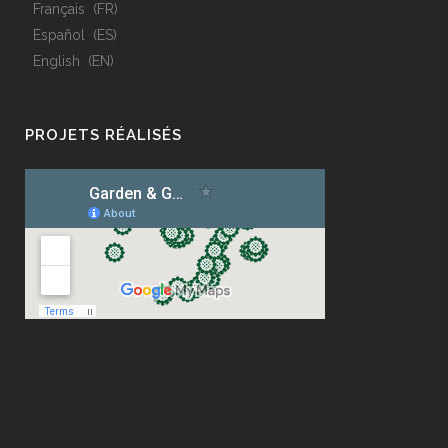
Français
FR
Español
ES
English
EN
PROJETS RÉALISÉS