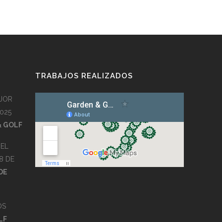
TRABAJOS REALIZADOS
JOR
025
& GOLF
EL
8 DE
DE
OS
LF