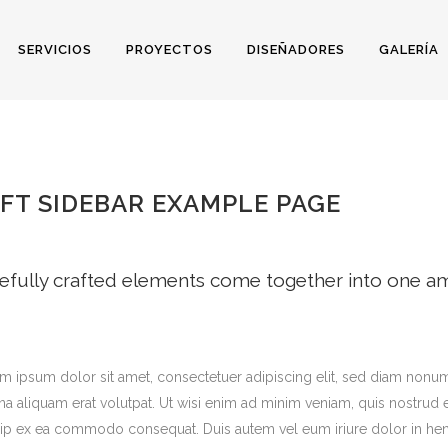
SERVICIOS
PROYECTOS
DISEÑADORES
GALERÍA
LEFT SIDEBAR
FT SIDEBAR EXAMPLE PAGE
efully crafted elements come together into one am
m ipsum dolor sit amet, consectetuer adipiscing elit, sed diam nonu
a aliquam erat volutpat. Ut wisi enim ad minim veniam, quis nostrud exe
uip ex ea commodo consequat. Duis autem vel eum iriure dolor in hendr