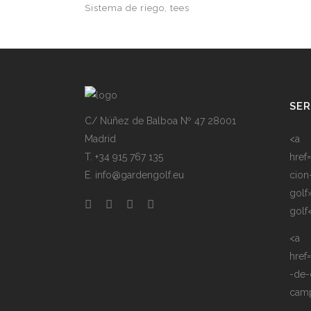
Sistema de riego
tees
SER
C/ Núñez de Balboa Nº 47 28001
Madrid
<a
T. +34 915 767 135
href
E. info@gardengolf.eu
cion
golf
golf
<a
href
-de-
camp