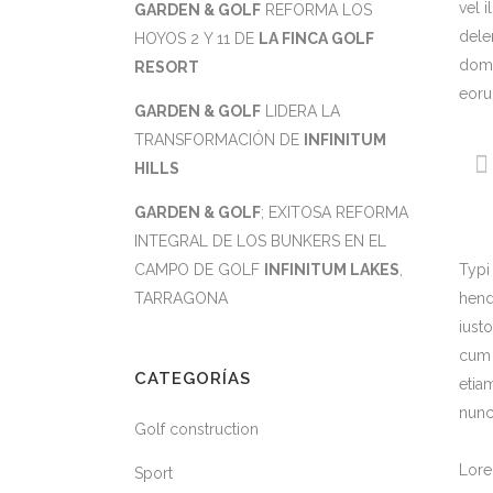
vel 
GARDEN & GOLF
REFORMA LOS
dele
HOYOS 2 Y 11 DE
LA FINCA GOLF
domi
RESORT
eoru
GARDEN & GOLF
LIDERA LA
TRANSFORMACIÓN DE
INFINITUM
HILLS
GARDEN & GOLF
; EXITOSA REFORMA
INTEGRAL DE LOS BUNKERS EN EL
CAMPO DE GOLF
INFINITUM LAKES
,
Typi 
TARRAGONA
hend
iust
cum 
CATEGORÍAS
etia
nunc
Golf construction
Lore
Sport