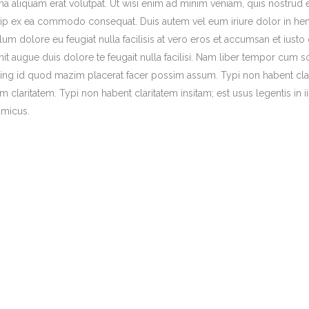
a aliquam erat volutpat. Ut wisi enim ad minim veniam, quis nostrud exe
uip ex ea commodo consequat. Duis autem vel eum iriure dolor in hendr
illum dolore eu feugiat nulla facilisis at vero eros et accumsan et iust
nit augue duis dolore te feugait nulla facilisi. Nam liber tempor cum s
ng id quod mazim placerat facer possim assum. Typi non habent claritat
m claritatem. Typi non habent claritatem insitam; est usus legentis in i
micus.