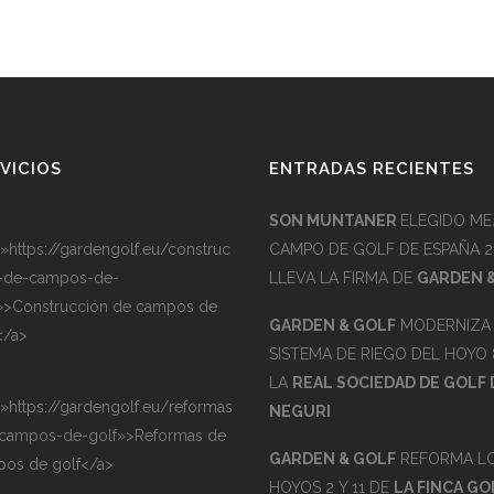
VICIOS
ENTRADAS RECIENTES
SON MUNTANER
ELEGIDO ME
=»https://gardengolf.eu/construc
CAMPO DE GOLF DE ESPAÑA 2
-de-campos-de-
LLEVA LA FIRMA DE
GARDEN 
»>Construcción de campos de
GARDEN & GOLF
MODERNIZA 
</a>
SISTEMA DE RIEGO DEL HOYO 
LA
REAL SOCIEDAD DE GOLF 
=»https://gardengolf.eu/reformas
NEGURI
campos-de-golf»>Reformas de
GARDEN & GOLF
REFORMA L
os de golf</a>
HOYOS 2 Y 11 DE
LA FINCA GO