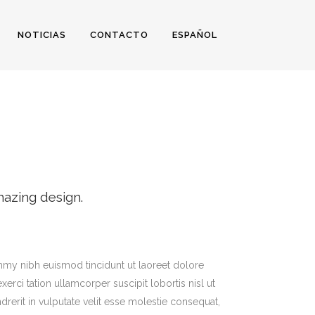
NOTICIAS
CONTACTO
ESPAÑOL
azing design.
mmy nibh euismod tincidunt ut laoreet dolore
rci tation ullamcorper suscipit lobortis nisl ut
erit in vulputate velit esse molestie consequat,