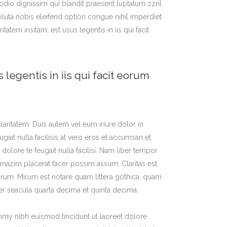
o odio dignissim qui blandit praesent luptatum zzril
oluta nobis eleifend option congue nihil imperdiet
em insitam; est usus legentis in iis qui facit
 legentis in iis qui facit eorum
claritatem. Duis autem vel eum iriure dolor in
giat nulla facilisis at vero eros et accumsan et
dolore te feugait nulla facilisi. Nam liber tempor
mazim placerat facer possim assum. Claritas est
um. Mirum est notare quam littera gothica, quam
er seacula quarta decima et quinta decima.
mmy nibh euismod tincidunt ut laoreet dolore