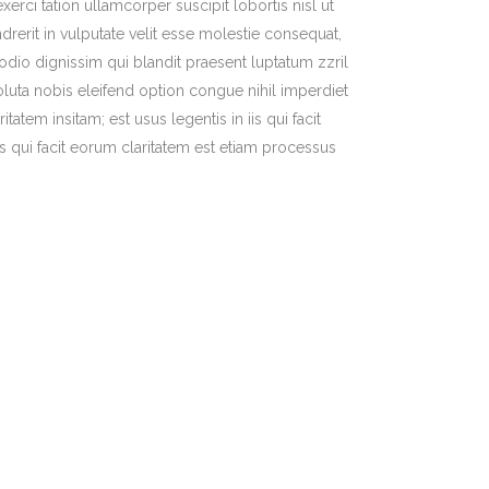
rci tation ullamcorper suscipit lobortis nisl ut
erit in vulputate velit esse molestie consequat,
o odio dignissim qui blandit praesent luptatum zzril
oluta nobis eleifend option congue nihil imperdiet
em insitam; est usus legentis in iis qui facit
is qui facit eorum claritatem est etiam processus