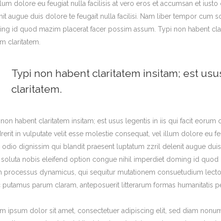
illum dolore eu feugiat nulla facilisis at vero eros et accumsan et iust
nit augue duis dolore te feugait nulla facilisi. Nam liber tempor cum s
ng id quod mazim placerat facer possim assum. Typi non habent claritat
m claritatem.
Typi non habent claritatem insitam; est usus
claritatem.
non habent claritatem insitam; est usus legentis in iis qui facit eorum 
rerit in vulputate velit esse molestie consequat, vel illum dolore eu feu
o odio dignissim qui blandit praesent luptatum zzril delenit augue duis 
soluta nobis eleifend option congue nihil imperdiet doming id quod 
m processus dynamicus, qui sequitur mutationem consuetudium lector
 putamus parum claram, anteposuerit litterarum formas humanitatis p
m ipsum dolor sit amet, consectetuer adipiscing elit, sed diam nonu