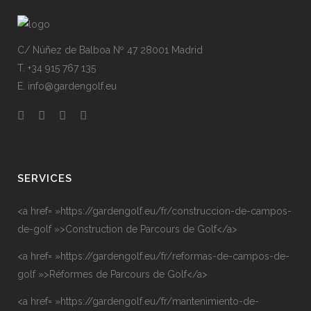
C/ Núñez de Balboa Nº 47 28001 Madrid
T. +34 915 767 135
E. info@gardengolf.eu
SERVICES
<a href= »https://gardengolf.eu/fr/construccion-de-campos-
de-golf »>Construction de Parcours de Golf</a>
<a href= »https://gardengolf.eu/fr/reformas-de-campos-de-
golf »>Réformes de Parcours de Golf</a>
<a href= »https://gardengolf.eu/fr/mantenimiento-de-