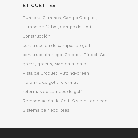
ÉTIQUETTES
Bunkers
Caminos
Campo Croquet
Campo de fútbol
Campo de Golf
Construcción
construcción de campos de golf
construcción riego
Croquet
Fútbol
Golf
green
greens
Mantenimiento
Pista de Croquet
Putting-green
Reforma de golf
reformas
reformas de campos de golf
Remodelación de Golf. Sistema de riego
Sistema de riego
tees