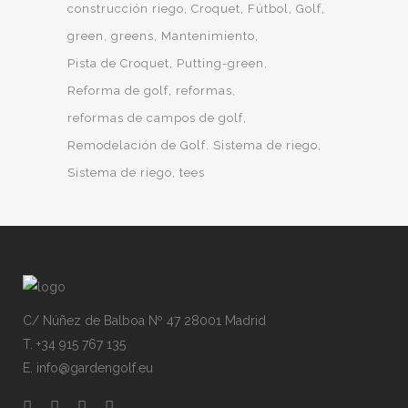
construcción riego
Croquet
Fútbol
Golf
green
greens
Mantenimiento
Pista de Croquet
Putting-green
Reforma de golf
reformas
reformas de campos de golf
Remodelación de Golf. Sistema de riego
Sistema de riego
tees
C/ Núñez de Balboa Nº 47 28001 Madrid
T. +34 915 767 135
E. info@gardengolf.eu